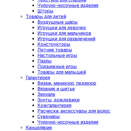
Чулочно-носочные изделия
Шторы
Товары для детей
Воздушные шары
Игрушки для девочек
Игрушки для мальчиков
Игрушки для развлечений
Конструкторы
Летние товары
Настольные игры
Пазлы
Подвижные игры
Товары для малышей
Галантерея
Визаж, маникюр, педикюр
Вязание и шитье
Зеркала
Зонты, дождевики
Кожгалантерея
Расчески, аксессуары для волос
Сувениры
Чулочно-носочные изделия
Канцелярия