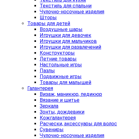
Текстиль для спальни
Чулочно-носочные изделия
Шторы
Товары для детей
Воздушные шары
Игрушки для девочек
Игрушки для мальчиков
Игрушки для развлечений
Конструкторы
Летние товары
Настольные игры
Пазлы
Подвижные игры
Товары для малышей
Галантерея
Визаж, маникюр, педикюр
Вязание и шитье
Зеркала
Зонты, дождевики
Кожгалантерея
Расчески, аксессуары для волос
Сувениры
Чулочно-носочные изделия