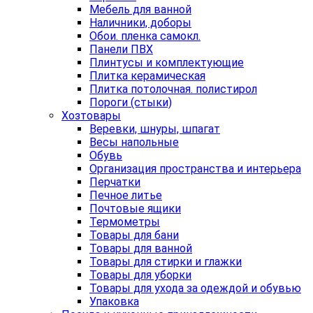
Мебель для ванной
Наличники, доборы
Обои. пленка самокл.
Панели ПВХ
Плинтусы и комплектующие
Плитка керамическая
Плитка потолочная. полистирол
Пороги (стыки)
Хозтовары
Веревки, шнуры, шпагат
Весы напольные
Обувь
Организация пространства и интерьера
Перчатки
Печное литье
Почтовые ящики
Термометры
Товары для бани
Товары для ванной
Товары для стирки и глажки
Товары для уборки
Товары для ухода за одеждой и обувью
Упаковка