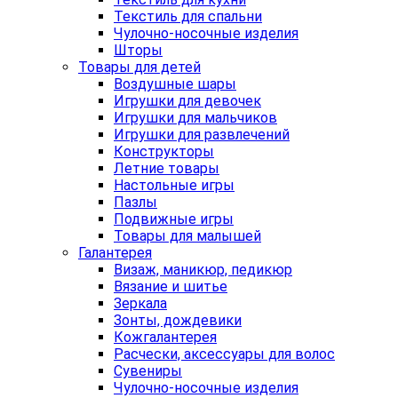
Текстиль для спальни
Чулочно-носочные изделия
Шторы
Товары для детей
Воздушные шары
Игрушки для девочек
Игрушки для мальчиков
Игрушки для развлечений
Конструкторы
Летние товары
Настольные игры
Пазлы
Подвижные игры
Товары для малышей
Галантерея
Визаж, маникюр, педикюр
Вязание и шитье
Зеркала
Зонты, дождевики
Кожгалантерея
Расчески, аксессуары для волос
Сувениры
Чулочно-носочные изделия