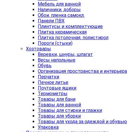
Мебель для ванной
Наличники, доборы
Обои. пленка самокл.
Панели ПВХ
Плинтусы и комплектующие
Плитка керамическая
Плитка потолочная. полистирол
Пороги (стыки)
Хозтовары
Веревки, шнуры, шпагат
Весы напольные
Обувь
Организация пространства и интерьера
Перчатки
Печное литье
Почтовые ящики
Термометры
Товары для бани
Товары для ванной
Товары для стирки и глажки
Товары для уборки
Товары для ухода за одеждой и обувью
Упаковка