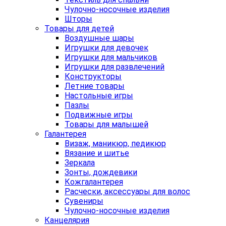
Чулочно-носочные изделия
Шторы
Товары для детей
Воздушные шары
Игрушки для девочек
Игрушки для мальчиков
Игрушки для развлечений
Конструкторы
Летние товары
Настольные игры
Пазлы
Подвижные игры
Товары для малышей
Галантерея
Визаж, маникюр, педикюр
Вязание и шитье
Зеркала
Зонты, дождевики
Кожгалантерея
Расчески, аксессуары для волос
Сувениры
Чулочно-носочные изделия
Канцелярия