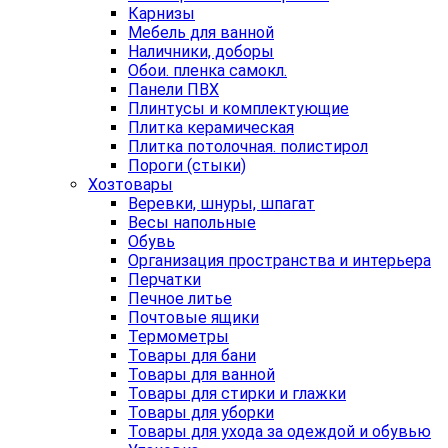
Карнизы
Мебель для ванной
Наличники, доборы
Обои. пленка самокл.
Панели ПВХ
Плинтусы и комплектующие
Плитка керамическая
Плитка потолочная. полистирол
Пороги (стыки)
Хозтовары
Веревки, шнуры, шпагат
Весы напольные
Обувь
Организация пространства и интерьера
Перчатки
Печное литье
Почтовые ящики
Термометры
Товары для бани
Товары для ванной
Товары для стирки и глажки
Товары для уборки
Товары для ухода за одеждой и обувью