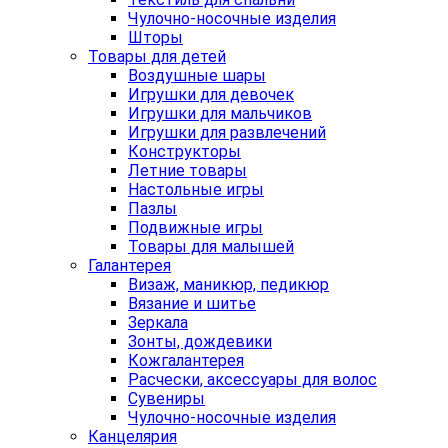
Чулочно-носочные изделия
Шторы
Товары для детей
Воздушные шары
Игрушки для девочек
Игрушки для мальчиков
Игрушки для развлечений
Конструкторы
Летние товары
Настольные игры
Пазлы
Подвижные игры
Товары для малышей
Галантерея
Визаж, маникюр, педикюр
Вязание и шитье
Зеркала
Зонты, дождевики
Кожгалантерея
Расчески, аксессуары для волос
Сувениры
Чулочно-носочные изделия
Канцелярия