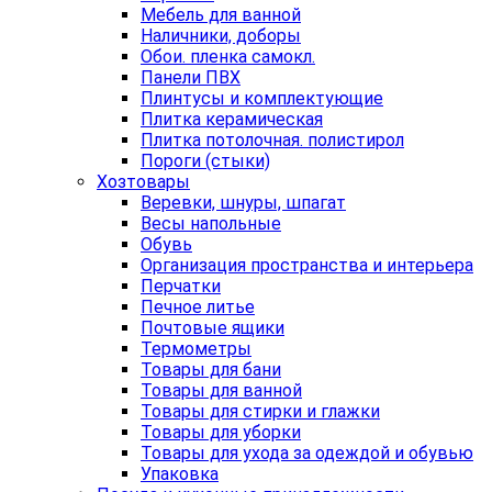
Мебель для ванной
Наличники, доборы
Обои. пленка самокл.
Панели ПВХ
Плинтусы и комплектующие
Плитка керамическая
Плитка потолочная. полистирол
Пороги (стыки)
Хозтовары
Веревки, шнуры, шпагат
Весы напольные
Обувь
Организация пространства и интерьера
Перчатки
Печное литье
Почтовые ящики
Термометры
Товары для бани
Товары для ванной
Товары для стирки и глажки
Товары для уборки
Товары для ухода за одеждой и обувью
Упаковка