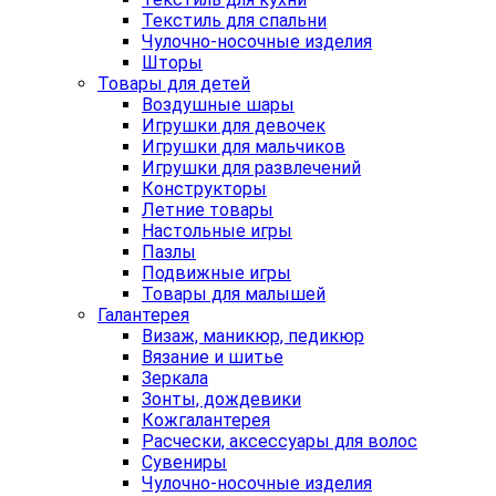
Текстиль для спальни
Чулочно-носочные изделия
Шторы
Товары для детей
Воздушные шары
Игрушки для девочек
Игрушки для мальчиков
Игрушки для развлечений
Конструкторы
Летние товары
Настольные игры
Пазлы
Подвижные игры
Товары для малышей
Галантерея
Визаж, маникюр, педикюр
Вязание и шитье
Зеркала
Зонты, дождевики
Кожгалантерея
Расчески, аксессуары для волос
Сувениры
Чулочно-носочные изделия