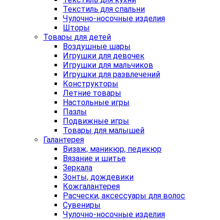
Текстиль для спальни
Чулочно-носочные изделия
Шторы
Товары для детей
Воздушные шары
Игрушки для девочек
Игрушки для мальчиков
Игрушки для развлечений
Конструкторы
Летние товары
Настольные игры
Пазлы
Подвижные игры
Товары для малышей
Галантерея
Визаж, маникюр, педикюр
Вязание и шитье
Зеркала
Зонты, дождевики
Кожгалантерея
Расчески, аксессуары для волос
Сувениры
Чулочно-носочные изделия