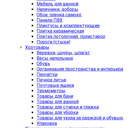
Мебель для ванной
Наличники, доборы
Обои. пленка самокл.
Панели ПВХ
Плинтусы и комплектующие
Плитка керамическая
Плитка потолочная. полистирол
Пороги (стыки)
Хозтовары
Веревки, шнуры, шпагат
Весы напольные
Обувь
Организация пространства и интерьера
Перчатки
Печное литье
Почтовые ящики
Термометры
Товары для бани
Товары для ванной
Товары для стирки и глажки
Товары для уборки
Товары для ухода за одеждой и обувью
Упаковка