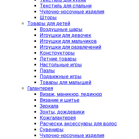
Текстиль для спальни
Чулочно-носочные изделия
Шторы
Товары для детей
Воздушные шары
Игрушки для девочек
Игрушки для мальчиков
Игрушки для развлечений
Конструкторы
Летние товары
Настольные игры
Пазлы
Подвижные игры
Товары для малышей
Галантерея
Визаж, маникюр, педикюр
Вязание и шитье
Зеркала
Зонты, дождевики
Кожгалантерея
Расчески, аксессуары для волос
Сувениры
Чулочно-носочные изделия