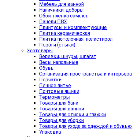
Мебель для ванной
Наличники, доборы
Обои. пленка самокл.
Панели ПВХ
Плинтусы и комплектующие
Плитка керамическая
Плитка потолочная. полистирол
Пороги (стыки)
Хозтовары
Веревки, шнуры, шпагат
Весы напольные
Обувь
Организация пространства и интерьера
Перчатки
Печное литье
Почтовые ящики
Термометры
Товары для бани
Товары для ванной
Товары для стирки и глажки
Товары для уборки
Товары для ухода за одеждой и обувью
Упаковка