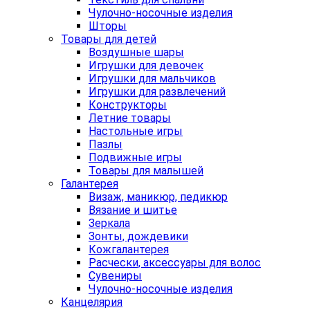
Чулочно-носочные изделия
Шторы
Товары для детей
Воздушные шары
Игрушки для девочек
Игрушки для мальчиков
Игрушки для развлечений
Конструкторы
Летние товары
Настольные игры
Пазлы
Подвижные игры
Товары для малышей
Галантерея
Визаж, маникюр, педикюр
Вязание и шитье
Зеркала
Зонты, дождевики
Кожгалантерея
Расчески, аксессуары для волос
Сувениры
Чулочно-носочные изделия
Канцелярия