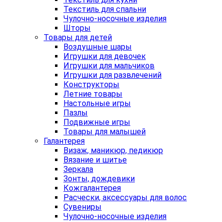
Текстиль для спальни
Чулочно-носочные изделия
Шторы
Товары для детей
Воздушные шары
Игрушки для девочек
Игрушки для мальчиков
Игрушки для развлечений
Конструкторы
Летние товары
Настольные игры
Пазлы
Подвижные игры
Товары для малышей
Галантерея
Визаж, маникюр, педикюр
Вязание и шитье
Зеркала
Зонты, дождевики
Кожгалантерея
Расчески, аксессуары для волос
Сувениры
Чулочно-носочные изделия