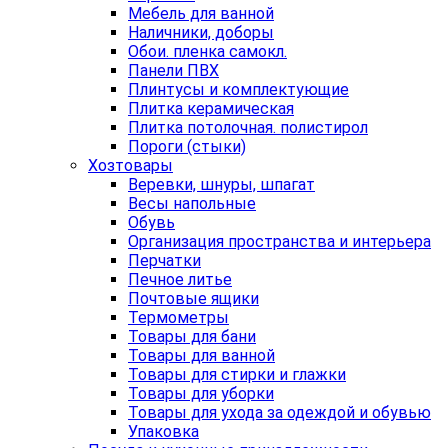
Мебель для ванной
Наличники, доборы
Обои. пленка самокл.
Панели ПВХ
Плинтусы и комплектующие
Плитка керамическая
Плитка потолочная. полистирол
Пороги (стыки)
Хозтовары
Веревки, шнуры, шпагат
Весы напольные
Обувь
Организация пространства и интерьера
Перчатки
Печное литье
Почтовые ящики
Термометры
Товары для бани
Товары для ванной
Товары для стирки и глажки
Товары для уборки
Товары для ухода за одеждой и обувью
Упаковка