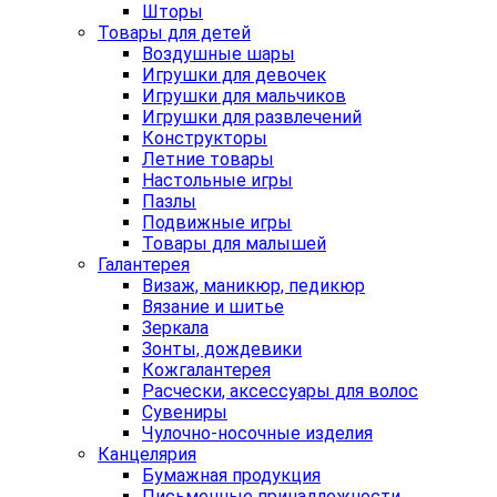
Шторы
Товары для детей
Воздушные шары
Игрушки для девочек
Игрушки для мальчиков
Игрушки для развлечений
Конструкторы
Летние товары
Настольные игры
Пазлы
Подвижные игры
Товары для малышей
Галантерея
Визаж, маникюр, педикюр
Вязание и шитье
Зеркала
Зонты, дождевики
Кожгалантерея
Расчески, аксессуары для волос
Сувениры
Чулочно-носочные изделия
Канцелярия
Бумажная продукция
Письменные принадлежности