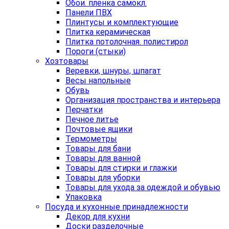
Обои. пленка самокл.
Панели ПВХ
Плинтусы и комплектующие
Плитка керамическая
Плитка потолочная. полистирол
Пороги (стыки)
Хозтовары
Веревки, шнуры, шпагат
Весы напольные
Обувь
Организация пространства и интерьера
Перчатки
Печное литье
Почтовые ящики
Термометры
Товары для бани
Товары для ванной
Товары для стирки и глажки
Товары для уборки
Товары для ухода за одеждой и обувью
Упаковка
Посуда и кухонные принадлежности
Декор для кухни
Доски разделочные