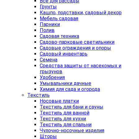
Все для рассады
Грунты
Кашпо, подставки, садовый декор
Мебель садовая
Парники
Полив
Садовая техника
Садово-парковые светильники
Садовые ограждения и опоры
Садовый инвентарь
Семена
Средства защиты от насекомых и
грызунов
Удобрения
Умывальники дачные
Химия для сада и огорода
Текстиль
Носовые платки
Текстиль для бани и сауны
Текстиль для ванной
Текстиль для кухни
Текстиль для спальни
Чулочно-носочные изделия
Шторы