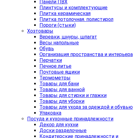
Панели ПВХ
Плинтусы и комплектующие
Плитка керамическая
Плитка потолочная. полистирол
Пороги (стыки)
Хозтовары
Веревки, шнуры, шпагат
Весы напольные
Обувь
Организация пространства и интерьера
Перчатки
Печное литье
Почтовые ящики
Термометры
Товары для бани
Товары для ванной
Товары для стирки и глажки
Товары для уборки
Товары для ухода за одеждой и обувью
Упаковка
Посуда и кухонные принадлежности
Декор для кухни
Доски разделочные
Кондитерские принадлежности и