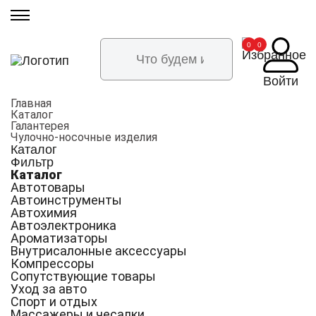
Артикул:
Артикул:
Артикул:
Артикул:
Артикул:
Артикул:
Артикул:
Артикул:
Артикул:
Артикул:
Артикул:
Артикул:
Артикул:
Артикул:
Артикул:
Артикул:
Артикул:
Артикул:
Артикул:
Артикул:
Артикул:
Артикул:
Артикул:
Артикул:
Артикул:
Артикул:
36311
23562
20045
14068
14564
30722
45246
35512
42907
25373
27598
1563
2050
2508
3263
30581
41113
5634
45244
45238
45248
40219
40218
40697
45088
6646
0
0
Войти
Главная
Каталог
Галантерея
Чулочно-носочные изделия
Каталог
Фильтр
Каталог
Автотовары
Автоинструменты
Автохимия
Автоэлектроника
Ароматизаторы
Внутрисалонные аксессуары
Компрессоры
Сопутствующие товары
Уход за авто
Спорт и отдых
Массажеры и чесалки