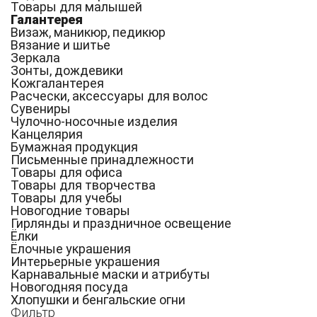
Товары для малышей
Галантерея
Визаж, маникюр, педикюр
Вязание и шитье
Зеркала
Зонты, дождевики
Кожгалантерея
Расчески, аксессуары для волос
Сувениры
Чулочно-носочные изделия
Канцелярия
Бумажная продукция
Письменные принадлежности
Товары для офиса
Товары для творчества
Товары для учебы
Новогодние товары
Гирлянды и праздничное освещение
Ёлки
Ёлочные украшения
Интерьерные украшения
Карнавальные маски и атрибуты
Новогодняя посуда
Хлопушки и бенгальские огни
Фильтр