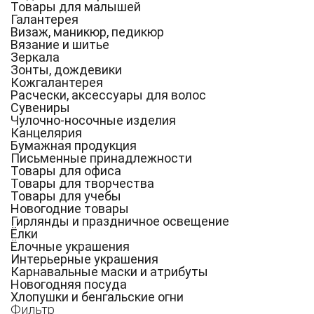
Товары для малышей
Галантерея
Визаж, маникюр, педикюр
Вязание и шитье
Зеркала
Зонты, дождевики
Кожгалантерея
Расчески, аксессуары для волос
Сувениры
Чулочно-носочные изделия
Канцелярия
Бумажная продукция
Письменные принадлежности
Товары для офиса
Товары для творчества
Товары для учебы
Новогодние товары
Гирлянды и праздничное освещение
Ёлки
Ёлочные украшения
Интерьерные украшения
Карнавальные маски и атрибуты
Новогодняя посуда
Хлопушки и бенгальские огни
Фильтр