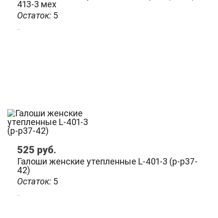
413-3 мех
Остаток:
5
..
525
руб.
Галоши женские утепленные L-401-3 (р-р37-
42)
Остаток:
5
..