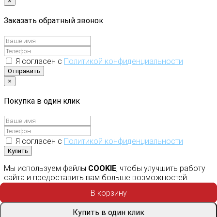
×
Заказать обратный звонок
Я согласен с
Политикой конфиденциальности
Отправить
×
Покупка в один клик
Я согласен с
Политикой конфиденциальности
Купить
Мы используем файлы
COOKIE
, чтобы улучшить работу
сайта и предоставить вам больше возможностей.
Продолжая использовать сайт, вы соглашаетесь с
В корзину
В корзину
В корзину
В корзину
В корзину
В корзину
В корзину
В корзину
В корзину
В корзину
условиями использования cookie.
Купить в один клик
Купить в один клик
Купить в один клик
Купить в один клик
Купить в один клик
Купить в один клик
Купить в один клик
Купить в один клик
Купить в один клик
Купить в один клик
Согласен