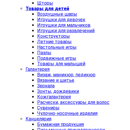
Шторы
Товары для детей
Воздушные шары
Игрушки для девочек
Игрушки для мальчиков
Игрушки для развлечений
Конструкторы
Летние товары
Настольные игры
Пазлы
Подвижные игры
Товары для малышей
Галантерея
Визаж, маникюр, педикюр
Вязание и шитье
Зеркала
Зонты, дождевики
Кожгалантерея
Расчески, аксессуары для волос
Сувениры
Чулочно-носочные изделия
Канцелярия
Бумажная продукция
Письменные принадлежности