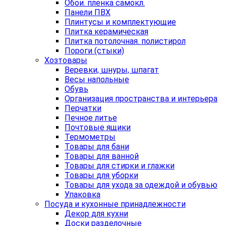
Обои. пленка самокл.
Панели ПВХ
Плинтусы и комплектующие
Плитка керамическая
Плитка потолочная. полистирол
Пороги (стыки)
Хозтовары
Веревки, шнуры, шпагат
Весы напольные
Обувь
Организация пространства и интерьера
Перчатки
Печное литье
Почтовые ящики
Термометры
Товары для бани
Товары для ванной
Товары для стирки и глажки
Товары для уборки
Товары для ухода за одеждой и обувью
Упаковка
Посуда и кухонные принадлежности
Декор для кухни
Доски разделочные