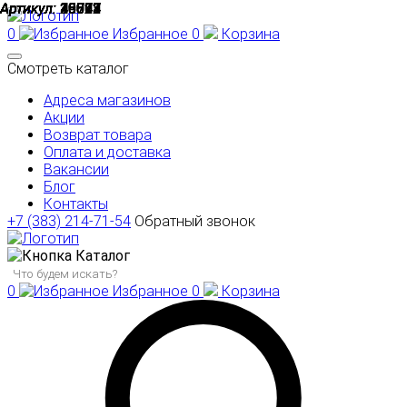
Артикул:
Артикул:
Артикул:
Артикул:
Артикул:
Артикул:
Артикул:
Артикул:
Артикул:
Артикул:
30774
20507
43545
26853
19812
45021
19743
45024
45023
45022
0
Избранное
0
Корзина
Смотреть каталог
Адреса магазинов
Акции
Возврат товара
Оплата и доставка
Вакансии
Блог
Контакты
+7 (383) 214-71-54
Обратный звонок
Каталог
0
Избранное
0
Корзина