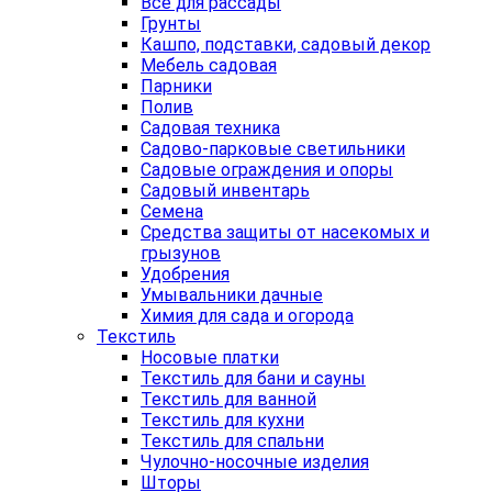
Все для рассады
Грунты
Кашпо, подставки, садовый декор
Мебель садовая
Парники
Полив
Садовая техника
Садово-парковые светильники
Садовые ограждения и опоры
Садовый инвентарь
Семена
Средства защиты от насекомых и
грызунов
Удобрения
Умывальники дачные
Химия для сада и огорода
Текстиль
Носовые платки
Текстиль для бани и сауны
Текстиль для ванной
Текстиль для кухни
Текстиль для спальни
Чулочно-носочные изделия
Шторы