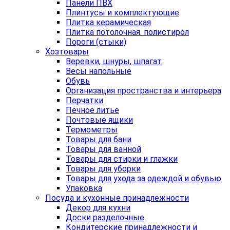
Панели ПВХ
Плинтусы и комплектующие
Плитка керамическая
Плитка потолочная. полистирол
Пороги (стыки)
Хозтовары
Веревки, шнуры, шпагат
Весы напольные
Обувь
Организация пространства и интерьера
Перчатки
Печное литье
Почтовые ящики
Термометры
Товары для бани
Товары для ванной
Товары для стирки и глажки
Товары для уборки
Товары для ухода за одеждой и обувью
Упаковка
Посуда и кухонные принадлежности
Декор для кухни
Доски разделочные
Кондитерские принадлежности и