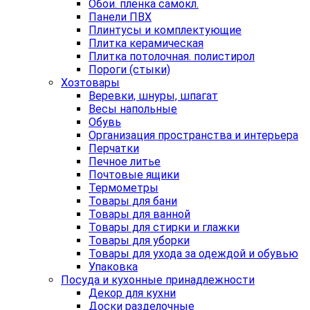
Обои. пленка самокл.
Панели ПВХ
Плинтусы и комплектующие
Плитка керамическая
Плитка потолочная. полистирол
Пороги (стыки)
Хозтовары
Веревки, шнуры, шпагат
Весы напольные
Обувь
Организация пространства и интерьера
Перчатки
Печное литье
Почтовые ящики
Термометры
Товары для бани
Товары для ванной
Товары для стирки и глажки
Товары для уборки
Товары для ухода за одеждой и обувью
Упаковка
Посуда и кухонные принадлежности
Декор для кухни
Доски разделочные