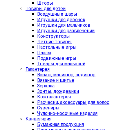
Шторы
Товары для детей
Воздушные шары
Игрушки для девочек
Игрушки для мальчиков
Игрушки для развлечений
Конструкторы
Летние товары
Настольные игры
Пазлы
Подвижные игры
Товары для малышей
Галантерея
Визаж, маникюр, педикюр
Вязание и шитье
Зеркала
Зонты, дождевики
Кожгалантерея
Расчески, аксессуары для волос
Сувениры
Чулочно-носочные изделия
Канцелярия
Бумажная продукция
Письменные принадлежности