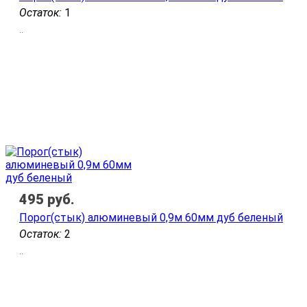
Остаток:
1
..
495
руб.
Порог(стык) алюминевый 0,9м 60мм дуб беленый
Остаток:
2
..