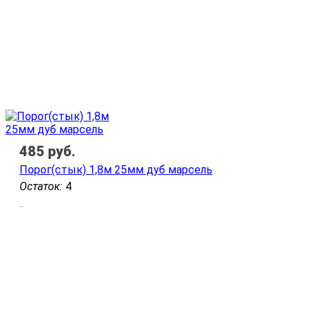
485
руб.
Порог(стык) 1,8м 25мм дуб марсель
Остаток:
4
..