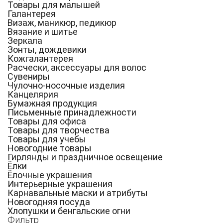
Товары для малышей
Галантерея
Визаж, маникюр, педикюр
Вязание и шитье
Зеркала
Зонты, дождевики
Кожгалантерея
Расчески, аксессуары для волос
Сувениры
Чулочно-носочные изделия
Канцелярия
Бумажная продукция
Письменные принадлежности
Товары для офиса
Товары для творчества
Товары для учебы
Новогодние товары
Гирлянды и праздничное освещение
Ёлки
Ёлочные украшения
Интерьерные украшения
Карнавальные маски и атрибуты
Новогодняя посуда
Хлопушки и бенгальские огни
Фильтр