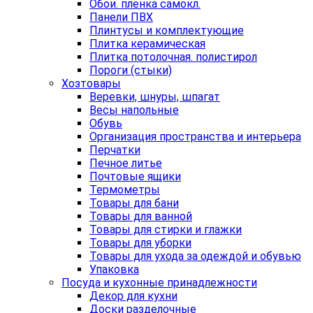
Обои. пленка самокл.
Панели ПВХ
Плинтусы и комплектующие
Плитка керамическая
Плитка потолочная. полистирол
Пороги (стыки)
Хозтовары
Веревки, шнуры, шпагат
Весы напольные
Обувь
Организация пространства и интерьера
Перчатки
Печное литье
Почтовые ящики
Термометры
Товары для бани
Товары для ванной
Товары для стирки и глажки
Товары для уборки
Товары для ухода за одеждой и обувью
Упаковка
Посуда и кухонные принадлежности
Декор для кухни
Доски разделочные