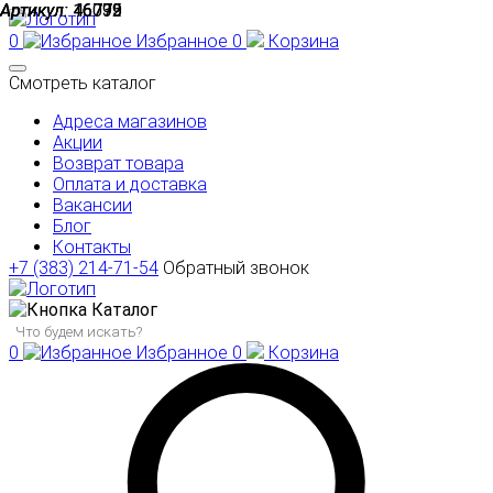
Артикул:
Артикул:
Артикул:
16072
46739
46795
0
Избранное
0
Корзина
Смотреть каталог
Адреса магазинов
Акции
Возврат товара
Оплата и доставка
Вакансии
Блог
Контакты
+7 (383) 214-71-54
Обратный звонок
Каталог
0
Избранное
0
Корзина