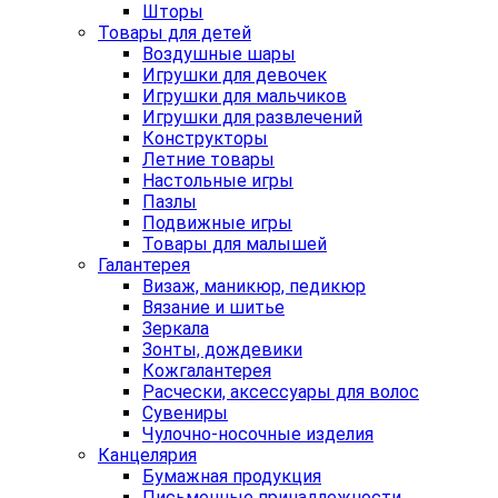
Шторы
Товары для детей
Воздушные шары
Игрушки для девочек
Игрушки для мальчиков
Игрушки для развлечений
Конструкторы
Летние товары
Настольные игры
Пазлы
Подвижные игры
Товары для малышей
Галантерея
Визаж, маникюр, педикюр
Вязание и шитье
Зеркала
Зонты, дождевики
Кожгалантерея
Расчески, аксессуары для волос
Сувениры
Чулочно-носочные изделия
Канцелярия
Бумажная продукция
Письменные принадлежности