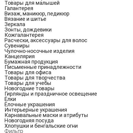
Товары для малышей
Галантерея
Визаж, маникюр, педикюр
Вязание и шитье
Зеркала
Зонты, дождевики
Кожгалантерея
Расчески, аксессуары для волос
Сувениры
Чулочно-носочные изделия
Канцелярия
Бумажная продукция
Письменные принадлежности
Товары для офиса
Товары для творчества
Товары для учебы
Новогодние товары
Гирлянды и праздничное освещение
Ёлки
Ёлочные украшения
Интерьерные украшения
Карнавальные маски и атрибуты
Новогодняя посуда
Хлопушки и бенгальские огни
Фильтр