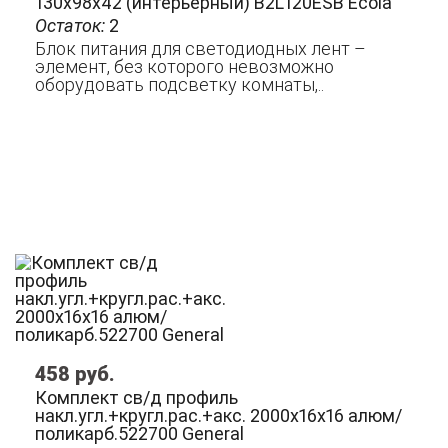
130х98х42 (интерьерный) B2L120ESB Ecola
Остаток:
2
Блок питания для светодиодных лент –
элемент, без которого невозможно
оборудовать подсветку комнаты,..
458
руб.
Комплект св/д профиль
накл.угл.+кругл.рас.+акс. 2000х16x16 алюм/
поликарб.522700 General