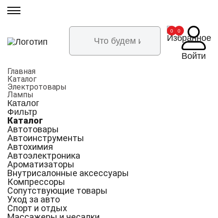
Артикул:
Артикул:
Артикул:
Артикул:
Артикул:
Артикул:
Артикул:
Артикул:
Артикул:
Артикул:
Артикул:
Артикул:
Артикул:
Артикул:
Артикул:
Артикул:
Артикул:
Артикул:
Артикул:
Артикул:
Артикул:
Артикул:
Артикул:
Артикул:
Артикул:
24838
24214
30653
30656
19695
12790
7966
12604
2298
414
197
12703
196
10311
2296
2295
11138
8999
5022
12980
12173
21769
18536
3615
14179
0
0
Войти
Главная
Каталог
Электротовары
Лампы
Каталог
Фильтр
Каталог
Автотовары
Автоинструменты
Автохимия
Автоэлектроника
Ароматизаторы
Внутрисалонные аксессуары
Компрессоры
Сопутствующие товары
Уход за авто
Спорт и отдых
Массажеры и чесалки