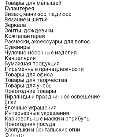
Товары для малышей
Галантерея
Визаж, маникюр, педикюр
Вязание и шитье
Зеркала
Зонты, дождевики
Кожгалантерея
Расчески, аксессуары для волос
Сувениры
Чулочно-носочные изделия
Канцелярия
Бумажная продукция
Письменные принадлежности
Товары для офиса
Товары для творчества
Товары для учебы
Новогодние товары
Гирлянды и праздничное освещение
Ёлки
Ёлочные украшения
Интерьерные украшения
Карнавальные маски и атрибуты
Новогодняя посуда
Хлопушки и бенгальские огни
Фильтр