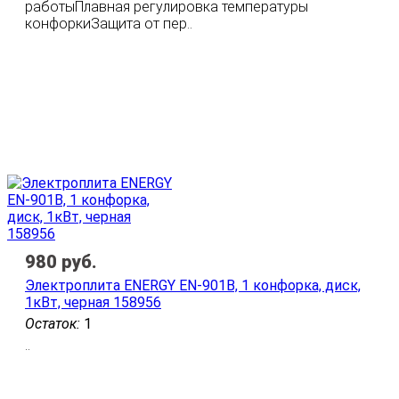
работыПлавная регулировка температуры
конфоркиЗащита от пер..
980
руб.
Электроплита ENERGY EN-901B, 1 конфорка, диск,
1кВт, черная 158956
Остаток:
1
..