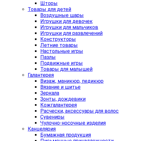
Шторы
Товары для детей
Воздушные шары
Игрушки для девочек
Игрушки для мальчиков
Игрушки для развлечений
Конструкторы
Летние товары
Настольные игры
Пазлы
Подвижные игры
Товары для малышей
Галантерея
Визаж, маникюр, педикюр
Вязание и шитье
Зеркала
Зонты, дождевики
Кожгалантерея
Расчески, аксессуары для волос
Сувениры
Чулочно-носочные изделия
Канцелярия
Бумажная продукция
Письменные принадлежности