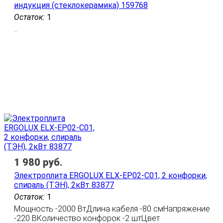
индукция (стеклокерамика) 159768
Остаток:
1
..
1 980
руб.
Электроплита ERGOLUX ELX-EP02-C01, 2 конфорки,
спираль (ТЭН), 2кВт 83877
Остаток:
1
Мощность -2000 ВтДлина кабеля -80 смНапряжение
-220 ВКоличество конфорок -2 штЦвет