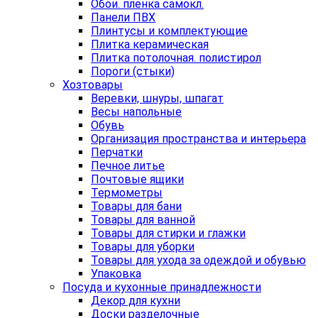
Обои. пленка самокл.
Панели ПВХ
Плинтусы и комплектующие
Плитка керамическая
Плитка потолочная. полистирол
Пороги (стыки)
Хозтовары
Веревки, шнуры, шпагат
Весы напольные
Обувь
Организация пространства и интерьера
Перчатки
Печное литье
Почтовые ящики
Термометры
Товары для бани
Товары для ванной
Товары для стирки и глажки
Товары для уборки
Товары для ухода за одеждой и обувью
Упаковка
Посуда и кухонные принадлежности
Декор для кухни
Доски разделочные