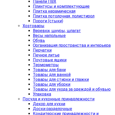
Панели ПВХ
Плинтусы и комплектующие
Плитка керамическая
Плитка потолочная. полистирол
Пороги (стыки)
Хозтовары
Веревки, шнуры, шпагат
Весы напольные
Обувь
Организация пространства и интерьера
Перчатки
Печное литье
Почтовые ящики
Термометры
Товары для бани
Товары для ванной
Товары для стирки и глажки
Товары для уборки
Товары для ухода за одеждой и обувью
Упаковка
Посуда и кухонные принадлежности
Декор для кухни
Доски разделочные
Кондитерские принадлежности и