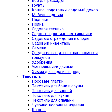
Все для рассады
Грунты
Кашпо, подставки, садовый декор
Мебель садовая
Парники
Полив
Садовая техника
Садово-парковые светильники
Садовые ограждения и опоры
Садовый инвентарь
Семена
Средства защиты от насекомых и
грызунов
Удобрения
Умывальники дачные
Химия для сада и огорода
Текстиль
Носовые платки
Текстиль для бани и сауны
Текстиль для ванной
Текстиль для кухни
Текстиль для спальни
Чулочно-носочные изделия
Шторы