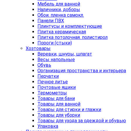
Мебель для ванной
Наличники, доборы
Обои. пленка самокл.
Панели ПВХ
Плинтусы и комплектующие
Плитка керамическая
Плитка потолочная. полистирол
Пороги (стыки)
Хозтовары
Веревки, шнуры, шпагат
Весы напольные
Обувь
Организация пространства и интерьера
Перчатки
Печное литье
Почтовые ящики
Термометры
Товары для бани
Товары для ванной
Товары для стирки и глажки
Товары для уборки
Товары для ухода за одеждой и обувью
Упаковка