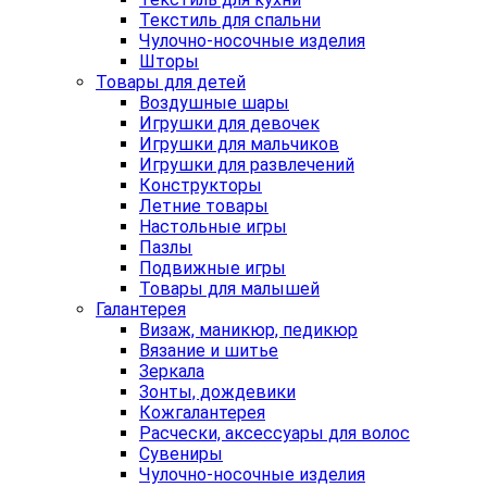
Текстиль для спальни
Чулочно-носочные изделия
Шторы
Товары для детей
Воздушные шары
Игрушки для девочек
Игрушки для мальчиков
Игрушки для развлечений
Конструкторы
Летние товары
Настольные игры
Пазлы
Подвижные игры
Товары для малышей
Галантерея
Визаж, маникюр, педикюр
Вязание и шитье
Зеркала
Зонты, дождевики
Кожгалантерея
Расчески, аксессуары для волос
Сувениры
Чулочно-носочные изделия