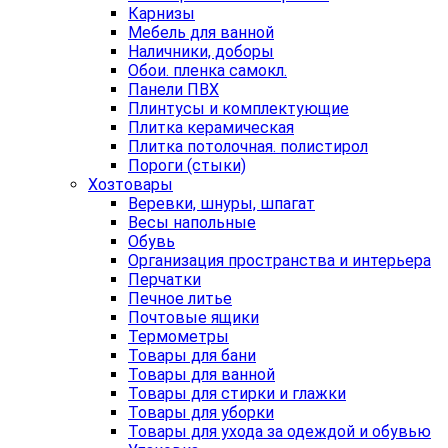
Карнизы
Мебель для ванной
Наличники, доборы
Обои. пленка самокл.
Панели ПВХ
Плинтусы и комплектующие
Плитка керамическая
Плитка потолочная. полистирол
Пороги (стыки)
Хозтовары
Веревки, шнуры, шпагат
Весы напольные
Обувь
Организация пространства и интерьера
Перчатки
Печное литье
Почтовые ящики
Термометры
Товары для бани
Товары для ванной
Товары для стирки и глажки
Товары для уборки
Товары для ухода за одеждой и обувью