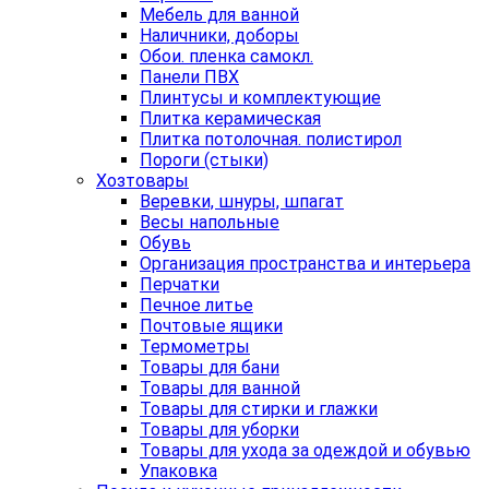
Мебель для ванной
Наличники, доборы
Обои. пленка самокл.
Панели ПВХ
Плинтусы и комплектующие
Плитка керамическая
Плитка потолочная. полистирол
Пороги (стыки)
Хозтовары
Веревки, шнуры, шпагат
Весы напольные
Обувь
Организация пространства и интерьера
Перчатки
Печное литье
Почтовые ящики
Термометры
Товары для бани
Товары для ванной
Товары для стирки и глажки
Товары для уборки
Товары для ухода за одеждой и обувью
Упаковка