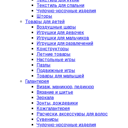
Текстиль для спальни
Чулочно-носочные изделия
Шторы
Товары для детей
Воздушные шары
Игрушки для девочек
Игрушки для мальчиков
Игрушки для развлечений
Конструкторы
Летние товары
Настольные игры
Пазлы
Подвижные игры
Товары для малышей
Галантерея
Визаж, маникюр, педикюр
Вязание и шитье
Зеркала
Зонты, дождевики
Кожгалантерея
Расчески, аксессуары для волос
Сувениры
Чулочно-носочные изделия