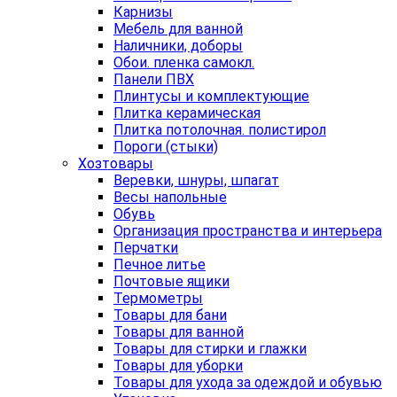
Карнизы
Мебель для ванной
Наличники, доборы
Обои. пленка самокл.
Панели ПВХ
Плинтусы и комплектующие
Плитка керамическая
Плитка потолочная. полистирол
Пороги (стыки)
Хозтовары
Веревки, шнуры, шпагат
Весы напольные
Обувь
Организация пространства и интерьера
Перчатки
Печное литье
Почтовые ящики
Термометры
Товары для бани
Товары для ванной
Товары для стирки и глажки
Товары для уборки
Товары для ухода за одеждой и обувью