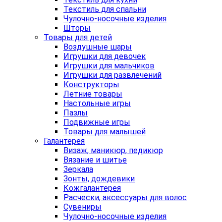
Текстиль для спальни
Чулочно-носочные изделия
Шторы
Товары для детей
Воздушные шары
Игрушки для девочек
Игрушки для мальчиков
Игрушки для развлечений
Конструкторы
Летние товары
Настольные игры
Пазлы
Подвижные игры
Товары для малышей
Галантерея
Визаж, маникюр, педикюр
Вязание и шитье
Зеркала
Зонты, дождевики
Кожгалантерея
Расчески, аксессуары для волос
Сувениры
Чулочно-носочные изделия