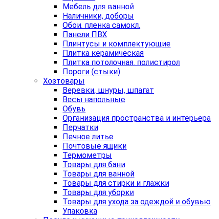
Мебель для ванной
Наличники, доборы
Обои. пленка самокл.
Панели ПВХ
Плинтусы и комплектующие
Плитка керамическая
Плитка потолочная. полистирол
Пороги (стыки)
Хозтовары
Веревки, шнуры, шпагат
Весы напольные
Обувь
Организация пространства и интерьера
Перчатки
Печное литье
Почтовые ящики
Термометры
Товары для бани
Товары для ванной
Товары для стирки и глажки
Товары для уборки
Товары для ухода за одеждой и обувью
Упаковка