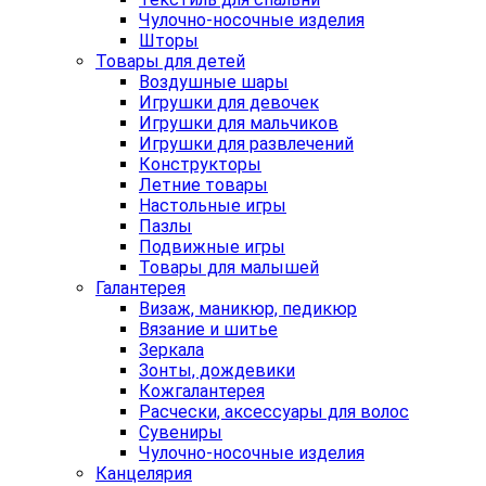
Чулочно-носочные изделия
Шторы
Товары для детей
Воздушные шары
Игрушки для девочек
Игрушки для мальчиков
Игрушки для развлечений
Конструкторы
Летние товары
Настольные игры
Пазлы
Подвижные игры
Товары для малышей
Галантерея
Визаж, маникюр, педикюр
Вязание и шитье
Зеркала
Зонты, дождевики
Кожгалантерея
Расчески, аксессуары для волос
Сувениры
Чулочно-носочные изделия
Канцелярия