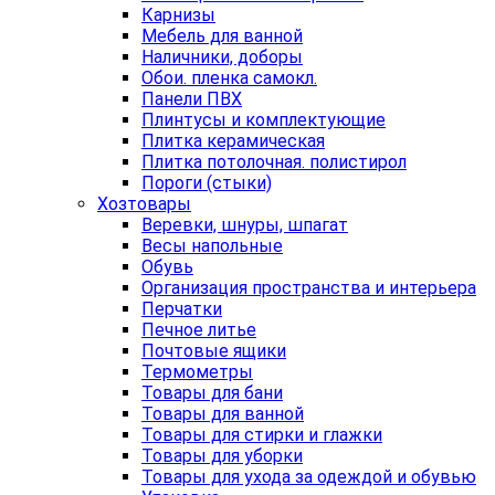
Карнизы
Мебель для ванной
Наличники, доборы
Обои. пленка самокл.
Панели ПВХ
Плинтусы и комплектующие
Плитка керамическая
Плитка потолочная. полистирол
Пороги (стыки)
Хозтовары
Веревки, шнуры, шпагат
Весы напольные
Обувь
Организация пространства и интерьера
Перчатки
Печное литье
Почтовые ящики
Термометры
Товары для бани
Товары для ванной
Товары для стирки и глажки
Товары для уборки
Товары для ухода за одеждой и обувью