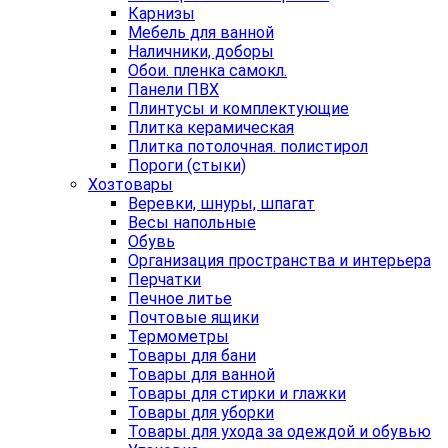
Карнизы
Мебель для ванной
Наличники, доборы
Обои. пленка самокл.
Панели ПВХ
Плинтусы и комплектующие
Плитка керамическая
Плитка потолочная. полистирол
Пороги (стыки)
Хозтовары
Веревки, шнуры, шпагат
Весы напольные
Обувь
Организация пространства и интерьера
Перчатки
Печное литье
Почтовые ящики
Термометры
Товары для бани
Товары для ванной
Товары для стирки и глажки
Товары для уборки
Товары для ухода за одеждой и обувью