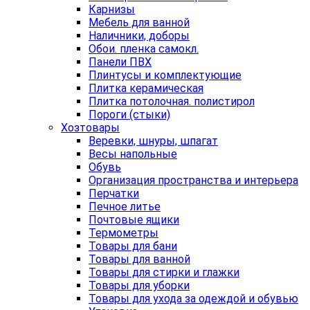
Карнизы
Мебель для ванной
Наличники, доборы
Обои. пленка самокл.
Панели ПВХ
Плинтусы и комплектующие
Плитка керамическая
Плитка потолочная. полистирол
Пороги (стыки)
Хозтовары
Веревки, шнуры, шпагат
Весы напольные
Обувь
Организация пространства и интерьера
Перчатки
Печное литье
Почтовые ящики
Термометры
Товары для бани
Товары для ванной
Товары для стирки и глажки
Товары для уборки
Товары для ухода за одеждой и обувью