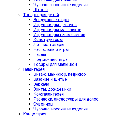
Чулочно-носочные изделия
Шторы
Товары для детей
Воздушные шары
Игрушки для девочек
Игрушки для мальчиков
Игрушки для развлечений
Конструкторы
Летние товары
Настольные игры
Пазлы
Подвижные игры
Товары для малышей
Галантерея
Визаж, маникюр, педикюр
Вязание и шитье
Зеркала
Зонты, дождевики
Кожгалантерея
Расчески, аксессуары для волос
Сувениры
Чулочно-носочные изделия
Канцелярия