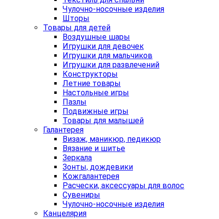
Чулочно-носочные изделия
Шторы
Товары для детей
Воздушные шары
Игрушки для девочек
Игрушки для мальчиков
Игрушки для развлечений
Конструкторы
Летние товары
Настольные игры
Пазлы
Подвижные игры
Товары для малышей
Галантерея
Визаж, маникюр, педикюр
Вязание и шитье
Зеркала
Зонты, дождевики
Кожгалантерея
Расчески, аксессуары для волос
Сувениры
Чулочно-носочные изделия
Канцелярия