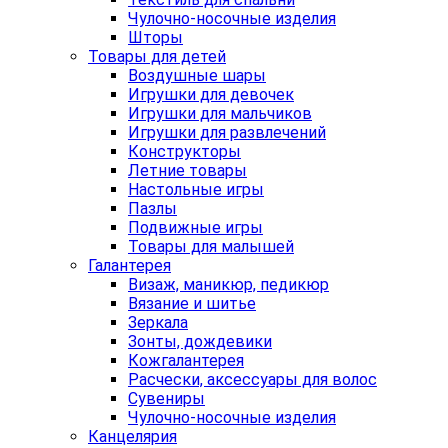
Чулочно-носочные изделия
Шторы
Товары для детей
Воздушные шары
Игрушки для девочек
Игрушки для мальчиков
Игрушки для развлечений
Конструкторы
Летние товары
Настольные игры
Пазлы
Подвижные игры
Товары для малышей
Галантерея
Визаж, маникюр, педикюр
Вязание и шитье
Зеркала
Зонты, дождевики
Кожгалантерея
Расчески, аксессуары для волос
Сувениры
Чулочно-носочные изделия
Канцелярия