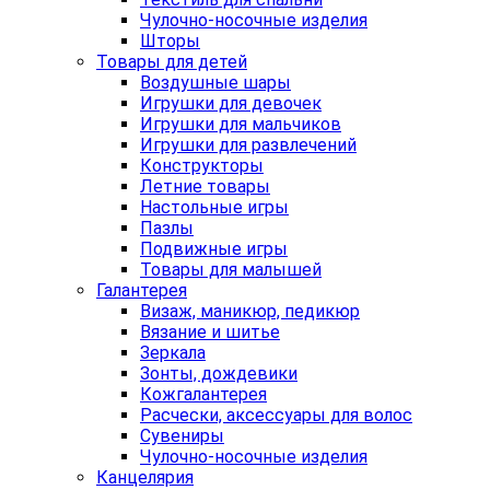
Чулочно-носочные изделия
Шторы
Товары для детей
Воздушные шары
Игрушки для девочек
Игрушки для мальчиков
Игрушки для развлечений
Конструкторы
Летние товары
Настольные игры
Пазлы
Подвижные игры
Товары для малышей
Галантерея
Визаж, маникюр, педикюр
Вязание и шитье
Зеркала
Зонты, дождевики
Кожгалантерея
Расчески, аксессуары для волос
Сувениры
Чулочно-носочные изделия
Канцелярия