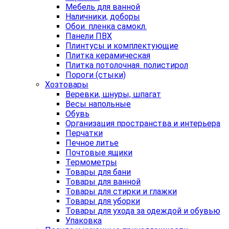
Мебель для ванной
Наличники, доборы
Обои. пленка самокл.
Панели ПВХ
Плинтусы и комплектующие
Плитка керамическая
Плитка потолочная. полистирол
Пороги (стыки)
Хозтовары
Веревки, шнуры, шпагат
Весы напольные
Обувь
Организация пространства и интерьера
Перчатки
Печное литье
Почтовые ящики
Термометры
Товары для бани
Товары для ванной
Товары для стирки и глажки
Товары для уборки
Товары для ухода за одеждой и обувью
Упаковка