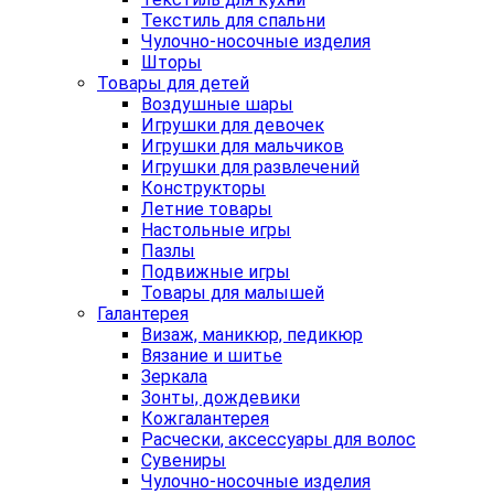
Текстиль для спальни
Чулочно-носочные изделия
Шторы
Товары для детей
Воздушные шары
Игрушки для девочек
Игрушки для мальчиков
Игрушки для развлечений
Конструкторы
Летние товары
Настольные игры
Пазлы
Подвижные игры
Товары для малышей
Галантерея
Визаж, маникюр, педикюр
Вязание и шитье
Зеркала
Зонты, дождевики
Кожгалантерея
Расчески, аксессуары для волос
Сувениры
Чулочно-носочные изделия