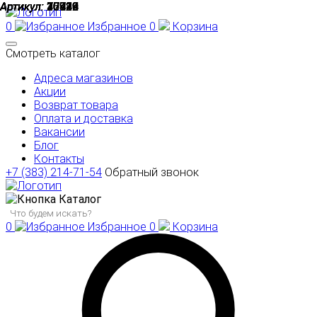
Артикул:
Артикул:
Артикул:
Артикул:
Артикул:
Артикул:
Артикул:
Артикул:
Артикул:
27922
17814
10414
10420
10419
7778
30849
26916
40429
0
Избранное
0
Корзина
Смотреть каталог
Адреса магазинов
Акции
Возврат товара
Оплата и доставка
Вакансии
Блог
Контакты
+7 (383) 214-71-54
Обратный звонок
Каталог
0
Избранное
0
Корзина