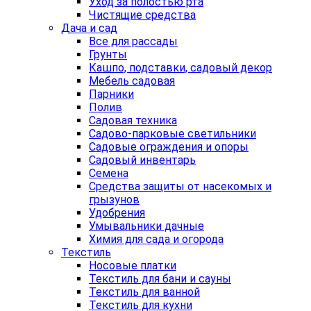
Уход за полостью рта
Чистящие средства
Дача и сад
Все для рассады
Грунты
Кашпо, подставки, садовый декор
Мебель садовая
Парники
Полив
Садовая техника
Садово-парковые светильники
Садовые ограждения и опоры
Садовый инвентарь
Семена
Средства защиты от насекомых и
грызунов
Удобрения
Умывальники дачные
Химия для сада и огорода
Текстиль
Носовые платки
Текстиль для бани и сауны
Текстиль для ванной
Текстиль для кухни