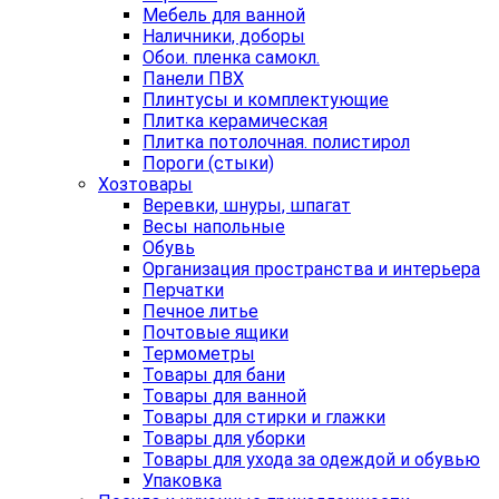
Мебель для ванной
Наличники, доборы
Обои. пленка самокл.
Панели ПВХ
Плинтусы и комплектующие
Плитка керамическая
Плитка потолочная. полистирол
Пороги (стыки)
Хозтовары
Веревки, шнуры, шпагат
Весы напольные
Обувь
Организация пространства и интерьера
Перчатки
Печное литье
Почтовые ящики
Термометры
Товары для бани
Товары для ванной
Товары для стирки и глажки
Товары для уборки
Товары для ухода за одеждой и обувью
Упаковка