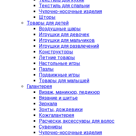
Текстиль для спальни
Чулочно-носочные изделия
Шторы
Товары для детей
Воздушные шары
Игрушки для девочек
Игрушки для мальчиков
Игрушки для развлечений
Конструкторы
Летние товары
Настольные игры
Пазлы
Подвижные игры
Товары для малышей
Галантерея
Визаж, маникюр, педикюр
Вязание и шитье
Зеркала
Зонты, дождевики
Кожгалантерея
Расчески, аксессуары для волос
Сувениры
Чулочно-носочные изделия