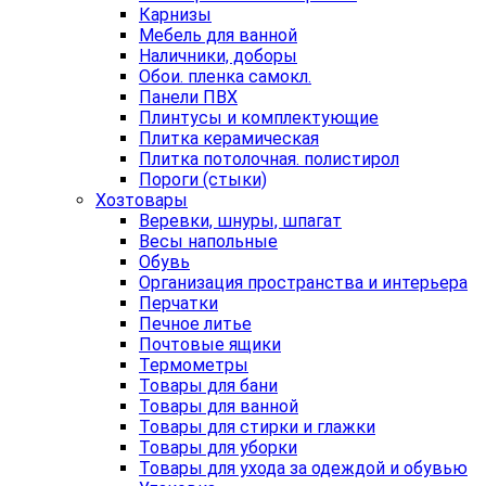
Карнизы
Мебель для ванной
Наличники, доборы
Обои. пленка самокл.
Панели ПВХ
Плинтусы и комплектующие
Плитка керамическая
Плитка потолочная. полистирол
Пороги (стыки)
Хозтовары
Веревки, шнуры, шпагат
Весы напольные
Обувь
Организация пространства и интерьера
Перчатки
Печное литье
Почтовые ящики
Термометры
Товары для бани
Товары для ванной
Товары для стирки и глажки
Товары для уборки
Товары для ухода за одеждой и обувью