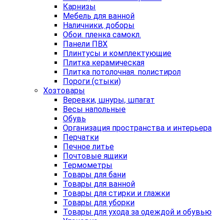
Карнизы
Мебель для ванной
Наличники, доборы
Обои. пленка самокл.
Панели ПВХ
Плинтусы и комплектующие
Плитка керамическая
Плитка потолочная. полистирол
Пороги (стыки)
Хозтовары
Веревки, шнуры, шпагат
Весы напольные
Обувь
Организация пространства и интерьера
Перчатки
Печное литье
Почтовые ящики
Термометры
Товары для бани
Товары для ванной
Товары для стирки и глажки
Товары для уборки
Товары для ухода за одеждой и обувью