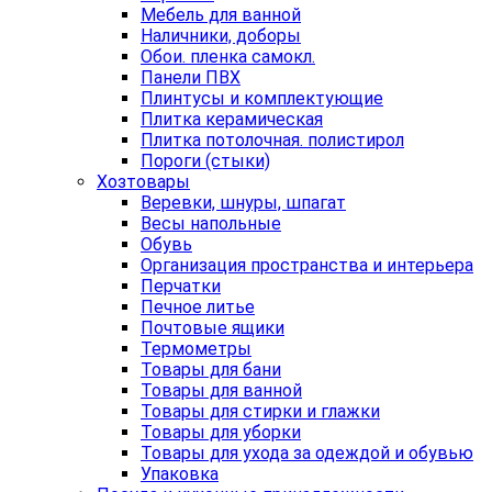
Мебель для ванной
Наличники, доборы
Обои. пленка самокл.
Панели ПВХ
Плинтусы и комплектующие
Плитка керамическая
Плитка потолочная. полистирол
Пороги (стыки)
Хозтовары
Веревки, шнуры, шпагат
Весы напольные
Обувь
Организация пространства и интерьера
Перчатки
Печное литье
Почтовые ящики
Термометры
Товары для бани
Товары для ванной
Товары для стирки и глажки
Товары для уборки
Товары для ухода за одеждой и обувью
Упаковка