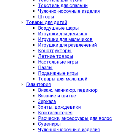
Текстиль для спальни
Чулочно-носочные изделия
Шторы
Товары для детей
Воздушные шары
Игрушки для девочек
Игрушки для мальчиков
Игрушки для развлечений
Конструкторы
Летние товары
Настольные игры
Пазлы
Подвижные игры
Товары для малышей
Галантерея
Визаж, маникюр, педикюр
Вязание и шитье
Зеркала
Зонты, дождевики
Кожгалантерея
Расчески, аксессуары для волос
Сувениры
Чулочно-носочные изделия