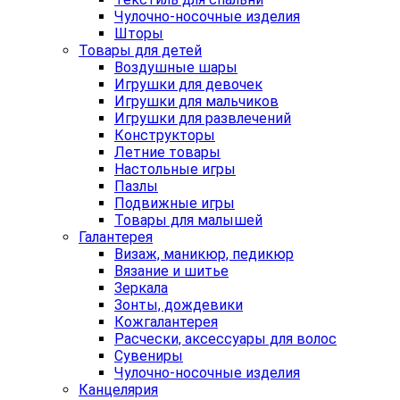
Чулочно-носочные изделия
Шторы
Товары для детей
Воздушные шары
Игрушки для девочек
Игрушки для мальчиков
Игрушки для развлечений
Конструкторы
Летние товары
Настольные игры
Пазлы
Подвижные игры
Товары для малышей
Галантерея
Визаж, маникюр, педикюр
Вязание и шитье
Зеркала
Зонты, дождевики
Кожгалантерея
Расчески, аксессуары для волос
Сувениры
Чулочно-носочные изделия
Канцелярия