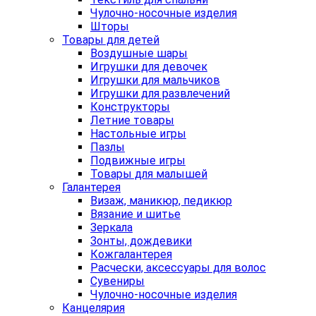
Чулочно-носочные изделия
Шторы
Товары для детей
Воздушные шары
Игрушки для девочек
Игрушки для мальчиков
Игрушки для развлечений
Конструкторы
Летние товары
Настольные игры
Пазлы
Подвижные игры
Товары для малышей
Галантерея
Визаж, маникюр, педикюр
Вязание и шитье
Зеркала
Зонты, дождевики
Кожгалантерея
Расчески, аксессуары для волос
Сувениры
Чулочно-носочные изделия
Канцелярия