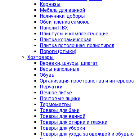
Карнизы
Мебель для ванной
Наличники, доборы
Обои. пленка самокл.
Панели ПВХ
Плинтусы и комплектующие
Плитка керамическая
Плитка потолочная. полистирол
Пороги (стыки)
Хозтовары
Веревки, шнуры, шпагат
Весы напольные
Обувь
Организация пространства и интерьера
Перчатки
Печное литье
Почтовые ящики
Термометры
Товары для бани
Товары для ванной
Товары для стирки и глажки
Товары для уборки
Товары для ухода за одеждой и обувью