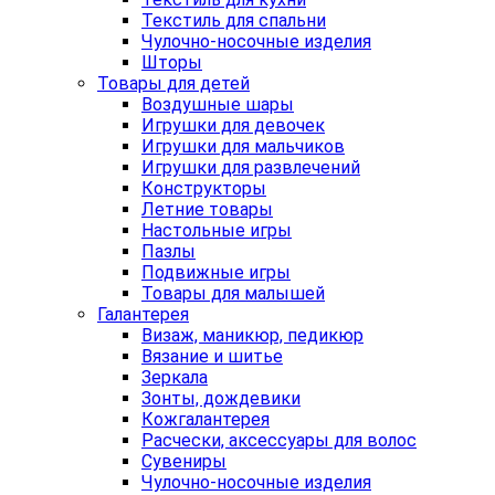
Текстиль для спальни
Чулочно-носочные изделия
Шторы
Товары для детей
Воздушные шары
Игрушки для девочек
Игрушки для мальчиков
Игрушки для развлечений
Конструкторы
Летние товары
Настольные игры
Пазлы
Подвижные игры
Товары для малышей
Галантерея
Визаж, маникюр, педикюр
Вязание и шитье
Зеркала
Зонты, дождевики
Кожгалантерея
Расчески, аксессуары для волос
Сувениры
Чулочно-носочные изделия