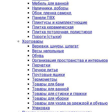
Мебель для ванной
Наличники, доборы
Обои. пленка самокл.
Панели ПВХ
Плинтусы и комплектующие
Плитка керамическая
Плитка потолочная. полистирол
Пороги (стыки)
Хозтовары
Веревки, шнуры, шпагат
Весы напольные
Обувь
Организация пространства и интерьера
Перчатки
Печное литье
Почтовые ящики
Термометры
Товары для бани
Товары для ванной
Товары для стирки и глажки
Товары для уборки
Товары для ухода за одеждой и обувью
Упаковка