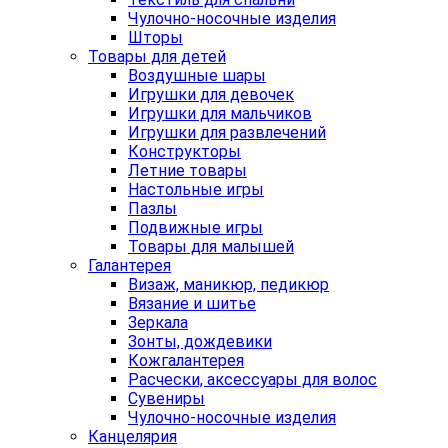
Чулочно-носочные изделия
Шторы
Товары для детей
Воздушные шары
Игрушки для девочек
Игрушки для мальчиков
Игрушки для развлечений
Конструкторы
Летние товары
Настольные игры
Пазлы
Подвижные игры
Товары для малышей
Галантерея
Визаж, маникюр, педикюр
Вязание и шитье
Зеркала
Зонты, дождевики
Кожгалантерея
Расчески, аксессуары для волос
Сувениры
Чулочно-носочные изделия
Канцелярия