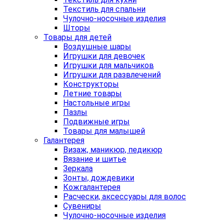
Текстиль для спальни
Чулочно-носочные изделия
Шторы
Товары для детей
Воздушные шары
Игрушки для девочек
Игрушки для мальчиков
Игрушки для развлечений
Конструкторы
Летние товары
Настольные игры
Пазлы
Подвижные игры
Товары для малышей
Галантерея
Визаж, маникюр, педикюр
Вязание и шитье
Зеркала
Зонты, дождевики
Кожгалантерея
Расчески, аксессуары для волос
Сувениры
Чулочно-носочные изделия