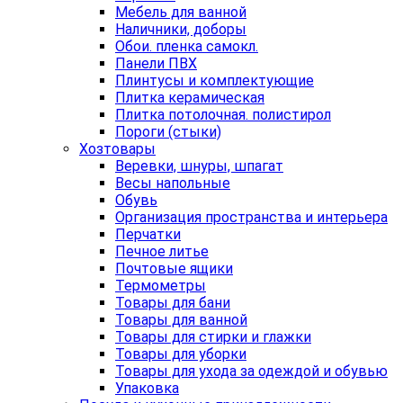
Мебель для ванной
Наличники, доборы
Обои. пленка самокл.
Панели ПВХ
Плинтусы и комплектующие
Плитка керамическая
Плитка потолочная. полистирол
Пороги (стыки)
Хозтовары
Веревки, шнуры, шпагат
Весы напольные
Обувь
Организация пространства и интерьера
Перчатки
Печное литье
Почтовые ящики
Термометры
Товары для бани
Товары для ванной
Товары для стирки и глажки
Товары для уборки
Товары для ухода за одеждой и обувью
Упаковка