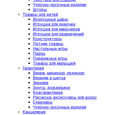
Чулочно-носочные изделия
Шторы
Товары для детей
Воздушные шары
Игрушки для девочек
Игрушки для мальчиков
Игрушки для развлечений
Конструкторы
Летние товары
Настольные игры
Пазлы
Подвижные игры
Товары для малышей
Галантерея
Визаж, маникюр, педикюр
Вязание и шитье
Зеркала
Зонты, дождевики
Кожгалантерея
Расчески, аксессуары для волос
Сувениры
Чулочно-носочные изделия
Канцелярия